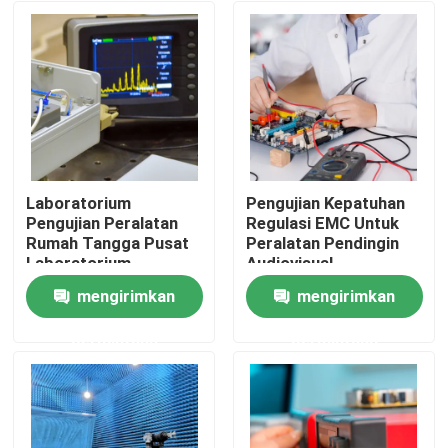
Laboratorium
Pengujian Kepatuhan
Pengujian Peralatan
Regulasi EMC Untuk
Rumah Tangga Pusat
Peralatan Pendingin
Laboratorium
Audiovisual
Pengujian Pendingin
mengirimkan
mengirimkan
Udara Layanan
Rumah
autentikasi pihak
permintaan
permintaan
ketiga
menguji Produk
Layanan Sertifikasi