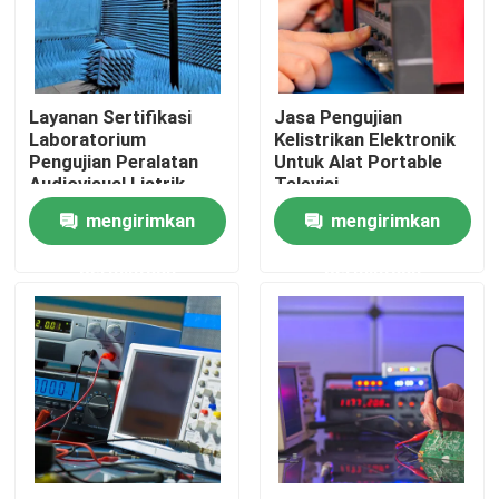
Tur Lab
Layanan Sertifikasi
Jasa Pengujian
Hubungi kami
Laboratorium
Kelistrikan Elektronik
Pengujian Peralatan
Untuk Alat Portable
Audiovisual Listrik
Televisi
Berita
mengirimkan
mengirimkan
permintaan
permintaan
Permintaan Penawaran
Laboratorium Pengujian Elektronik
Uji Lab Lampu
Laboratorium Uji Otomotif