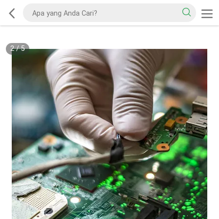
2
/
5