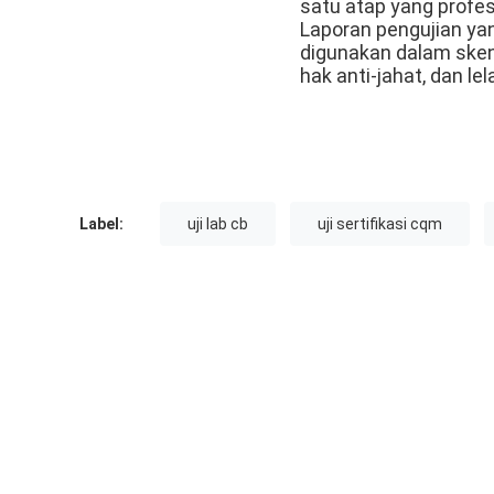
satu atap yang profe
Laporan pengujian ya
digunakan dalam sken
hak anti-jahat, dan l
Label:
uji lab cb
uji sertifikasi cqm