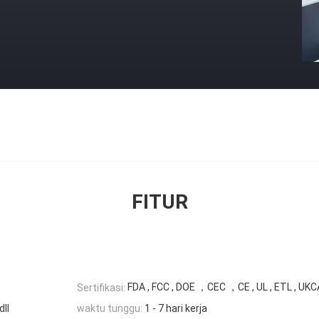
FITUR
FDA , FCC , DOE ，CEC ，CE , UL , ETL , UKC
Sertifikasi:
dll
waktu tunggu:
1 - 7 hari kerja