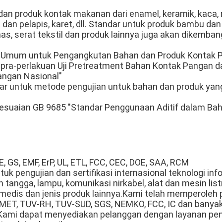
an produk kontak makanan dari enamel, keramik, kaca, re
 dan pelapis, karet, dll. Standar untuk produk bambu dan
mas, serat tekstil dan produk lainnya juga akan dikemban
ji Umum untuk Pengangkutan Bahan dan Produk Kontak 
pra-perlakuan Uji Pretreatment Bahan Kontak Pangan d
ngan Nasional"
r untuk metode pengujian untuk bahan dan produk yan
sesuaian GB 9685 "Standar Penggunaan Aditif dalam Ba
, GS, EMF, ErP, UL, ETL, FCC, CEC, DOE, SAA, RCM
k pengujian dan sertifikasi internasional teknologi inf
 tangga, lampu, komunikasi nirkabel, alat dan mesin list
 medis dan jenis produk lainnya.Kami telah memperoleh 
A, MET, TUV-RH, TUV-SUD, SGS, NEMKO, FCC, IC dan banyak
.Kami dapat menyediakan pelanggan dengan layanan peng