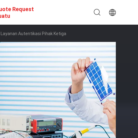
uote Request
uatu
Layanan Autentikasi Pihak Ketiga