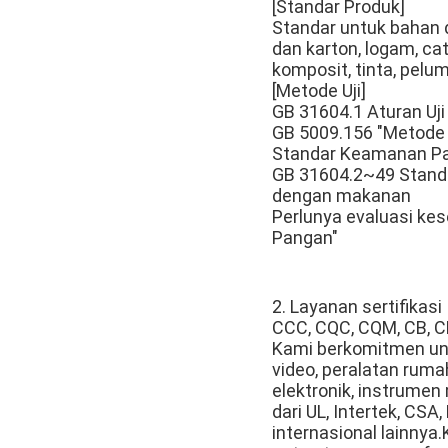
[Standar Produk]
Standar untuk bahan d
dan karton, logam, cat
komposit, tinta, pelu
[Metode Uji]
GB 31604.1 Aturan U
GB 5009.156 "Metode 
Standar Keamanan Pa
GB 31604.2~49 Standa
dengan makanan
Perlunya evaluasi ke
Pangan"
2. Layanan sertifikasi
CCC, CQC, CQM, CB, CE
Kami berkomitmen untu
video, peralatan rumah
elektronik, instrumen
dari UL, Intertek, CS
internasional lainnya