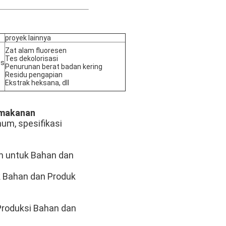
proyek lainnya
Zat alam fluoresen
Tes dekolorisasi
us
Penurunan berat badan kering
Residu pengapian
Ekstrak heksana, dll
 makanan
m, spesifikasi
 untuk Bahan dan
k Bahan dan Produk
Produksi Bahan dan