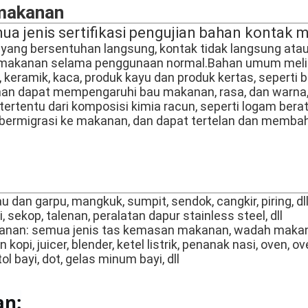
makanan
a jenis sertifikasi pengujian bahan kontak
ang bersentuhan langsung, kontak tidak langsung ata
makanan selama penggunaan normal.Bahan umum melip
, keramik, kaca, produk kayu dan produk kertas, seperti
an dapat mempengaruhi bau makanan, rasa, dan warna,
ertentu dari komposisi kimia racun, seperti logam berat
t bermigrasi ke makanan, dan dapat tertelan dan memb
 dan garpu, mangkuk, sumpit, sendok, cangkir, piring, dl
, sekop, talenan, peralatan dapur stainless steel, dll
an: semua jenis tas kemasan makanan, wadah makan
kopi, juicer, blender, ketel listrik, penanak nasi, oven, o
l bayi, dot, gelas minum bayi, dll
an: