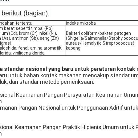
 berikut (bagian):
ndahan tertentu
indeks mikroba
 berat seperti timbal (Pb),
um (Cd), krom (Cr), nikel (Ni),
Bakteri coliform/bakteri patogen
 (As), antimon (Sb), seng (Zn)
(Shigella/Salmonella/Staphylococc
igrasi
aureus/Hemolytic Streptococcus)
ldehida, fenol, amina aromatik,
kapang
klorida, vinilidena klorida
a standar nasional yang baru untuk peraturan kontak
aru untuk bahan kontak makanan mencakup standar umu
oduk, dan standar metode pemeriksaan.
asional Keamanan Pangan Persyaratan Keamanan Umum
n
manan Pangan Nasional untuk Penggunaan Aditif untu
sional Keamanan Pangan Praktik Higienis Umum untuk 
n