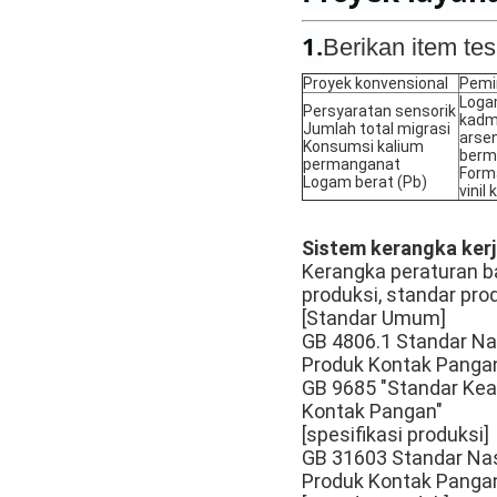
1.
Berikan item tes
Proyek konvensional
Pemi
Logam
Persyaratan sensorik
kadmi
Jumlah total migrasi
arsen
Konsumsi kalium
berm
permanganat
Forma
Logam berat (Pb)
vinil 
Sistem kerangka kerj
Kerangka peraturan b
produksi, standar pr
[Standar Umum]
GB 4806.1 Standar N
Produk Kontak Panga
GB 9685 "Standar Kea
Kontak Pangan"
[spesifikasi produksi]
GB 31603 Standar Na
Produk Kontak Panga