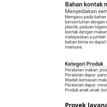
Bahan kontak 
Menyediakan semu
Mengacu pada bahan y
bersentuhan dengan 
plastik, paduan logam
kontak dengan makan
melepaskan a jumlah t
bahan kimia ini dapa
manusia.
Kategori Produk
Peralatan makan: pisau
Peralatan dapur: panci
Wadah kemasan makan
Peralatan dapur: mesin 
Produk anak-anak: boto
Proyek layan