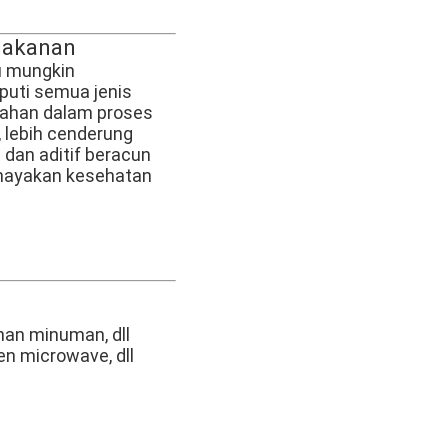
 makanan
u mungkin
uti semua jenis
 bahan dalam proses
 lebih cenderung
 dan aditif beracun
ahayakan kesehatan
l
an minuman, dll
ven microwave, dll