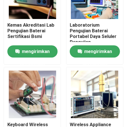
Tur Lab
Kemas Akreditasi Lab
Laboratorium
Pengujian Baterai
Pengujian Baterai
Hubungi kami
Sertifikasi Bsmi
Portabel Daya Seluler
Pengujian
Laboratorium Iec Lab
mengirimkan
mengirimkan
Berita
Ul
permintaan
permintaan
Permintaan Penawaran
Layanan sertifikasi Eropa
Layanan sertifikasi Amerika Utara
Layanan sertifikasi Tiongkok
Keyboard Wireless
Wireless Appliance