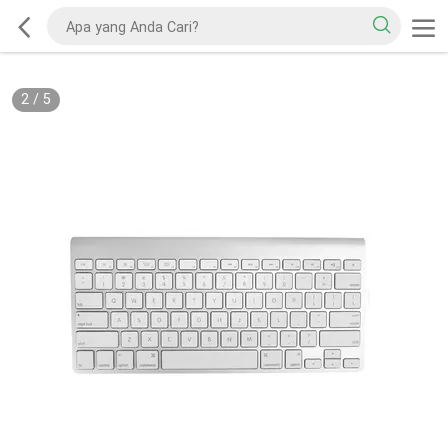
2
/
5