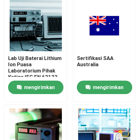
Lab Uji Baterai Lithium
Sertifikasi SAA
Ion Puasa
Australia
Laboratorium Pihak
Ketiga IEC EN 62133
60950-1 Layanan
mengirimkan
mengirimkan
autentikasi pihak
ketiga
Rumah
permintaan
permintaan
menguji Produk
Layanan Sertifikasi