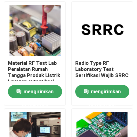
Material RF Test Lab
Radio Type RF
Peralatan Rumah
Laboratory Test
Tangga Produk Listrik
Sertifikasi Wajib SRRC
Layanan autentikasi
pihak ketiga
mengirimkan
mengirimkan
Rumah
permintaan
permintaan
menguji Produk
Layanan Sertifikasi