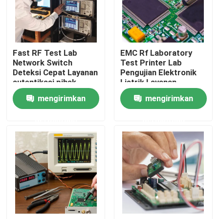
Tur Lab
Fast RF Test Lab
EMC Rf Laboratory
Hubungi kami
Network Switch
Test Printer Lab
Deteksi Cepat Layanan
Pengujian Elektronik
autentikasi pihak
Listrik Layanan
Berita
ketiga
autentikasi pihak
mengirimkan
mengirimkan
ketiga
permintaan
permintaan
Permintaan Penawaran
Laboratorium Pengujian Elektronik
Uji Lab Lampu
Laboratorium Uji Otomotif