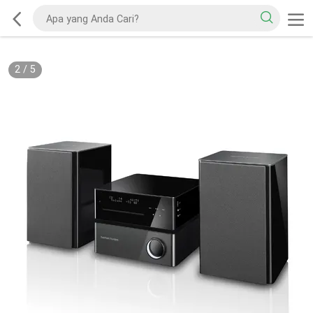
2
/
5